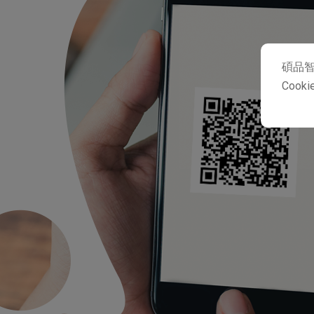
碩品智
Coo