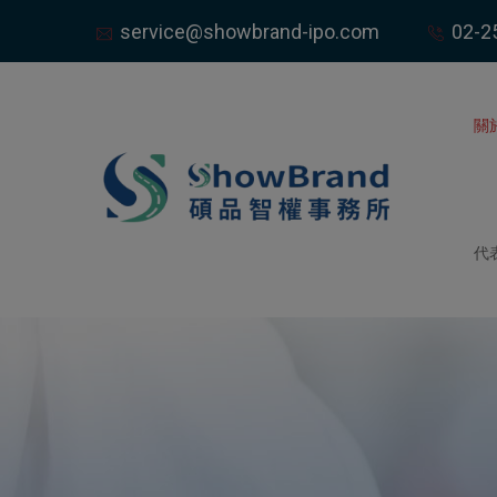
service@showbrand-ipo.com
02-2
關
代