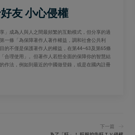
好友 小心侵權
享」成為人與人之間最頻繁的互動模式，但分享的過
第一條「為保障著作人著作權益，調和社會公共利
的不僅是保護著作人的權益，在第44~63及第65條
「合理使用」。但著作人若想全面的保障你的智慧結
的作法，例如到最近的中國做登錄，或是在國內註冊
下一篇
為了「旺」！ 旺報控告旺ＴＶ侵權