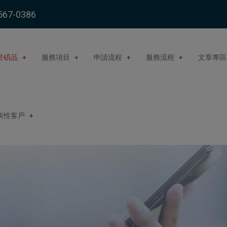
567-0386
於碩品
服務項目
申請流程
服務流程
文章專區
表性客戶