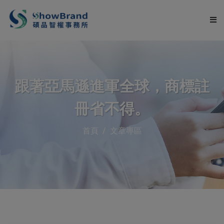
關於碩品
跟著亞馬遜進軍全球，商標註
服務項目
冊省不得。
申請流程
首頁
文章專區
服務流程
文章專區
常見問題