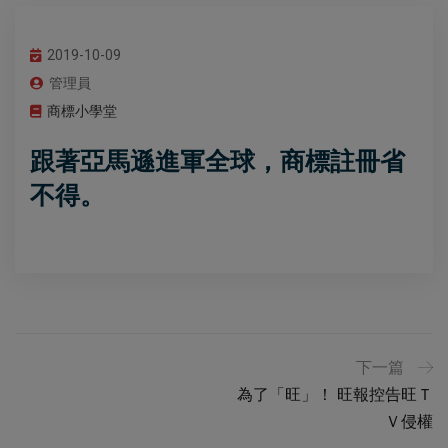
2019-10-09
管理員
商標小學堂
跟著亞馬遜進軍全球，商標註冊省
不得。
下一篇
為了「旺」！ 旺報控告旺Ｔ
Ｖ侵權