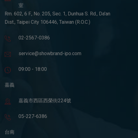
室
Rm. 602, 6 F., No. 205, Sec. 1, Dunhua S. Rd., Da'an
Dist., Taipei City 106446, Taiwan (R.O.C.)
02-2567-0386
service@showbrand-ipo.com
09:00 - 18:00
嘉義
嘉義市西區西榮街224號
05-227-6386
台南