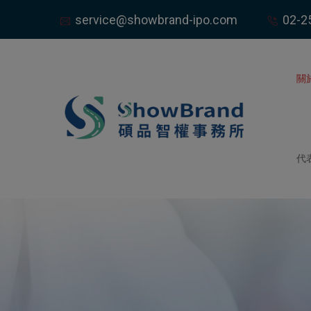
service@showbrand-ipo.com
02-2
關
代