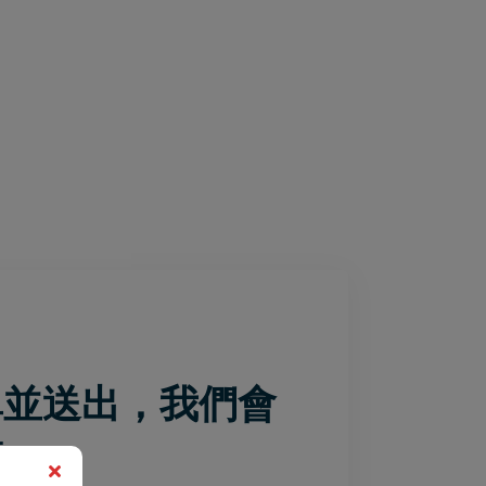
單並送出，我們會
繫