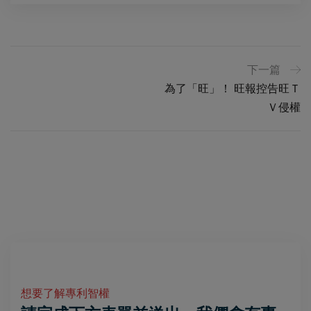
下一篇
為了「旺」！ 旺報控告旺Ｔ
Ｖ侵權
想要了解專利智權