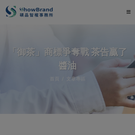
關於碩品
「御茶」商標爭奪戰 茶告贏了
服務項目
醬油
申請流程
首頁
文章專區
服務流程
文章專區
常見問題