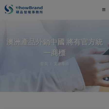
關於碩品
澳洲產品外銷中國 將有官方統
服務項目
一商標
申請流程
首頁
文章專區
服務流程
文章專區
常見問題