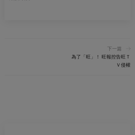
下一篇
為了「旺」！ 旺報控告旺Ｔ
Ｖ侵權