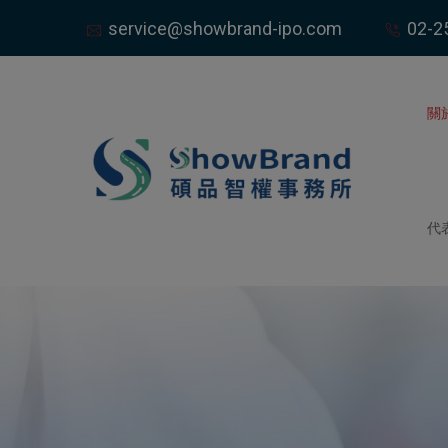
service@showbrand-ipo.com
02-2
關
代