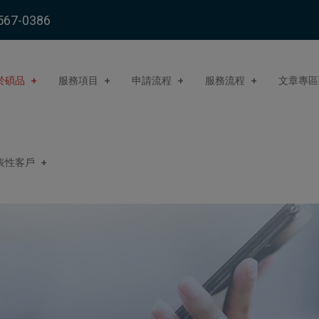
567-0386
於碩品
服務項目
申請流程
服務流程
文章專區
表性客戶