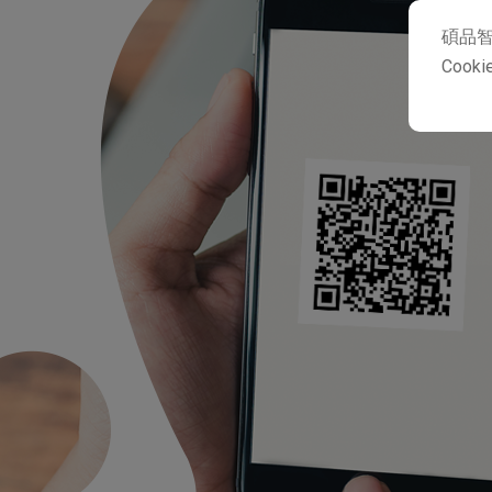
碩品智
Coo