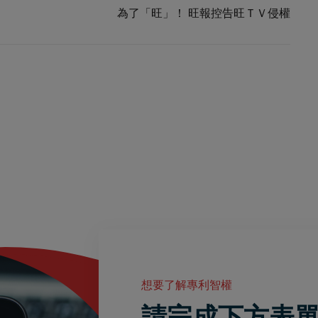
為了「旺」！ 旺報控告旺ＴＶ侵權
想要了解專利智權
請完成下方表