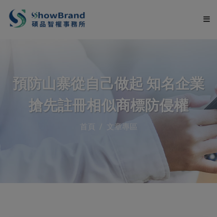
關於碩品
預防山寨從自己做起 知名企業
服務項目
搶先註冊相似商標防侵權
申請流程
首頁
文章專區
服務流程
文章專區
常見問題