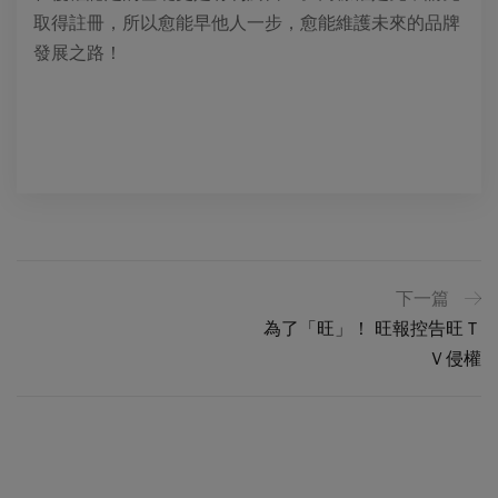
取得註冊，所以愈能早他人一步，愈能維護未來的品牌
發展之路！
下一篇
為了「旺」！ 旺報控告旺Ｔ
Ｖ侵權