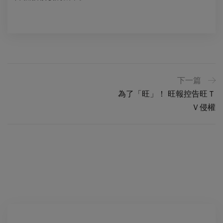
下一篇
為了「旺」！ 旺報控告旺Ｔ
Ｖ侵權