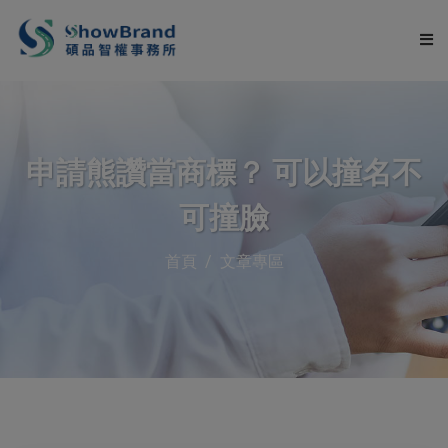
關於碩品
申請熊讚當商標？ 可以撞名不
服務項目
可撞臉
申請流程
首頁
文章專區
服務流程
文章專區
常見問題