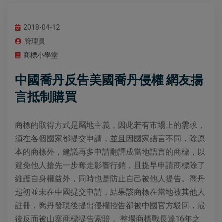
2018-04-12
管理員
商標小學堂
中國喬丹反告美國喬丹侵權 網友揚
言抵制購買
商標的取得方式是屬地主義，因此若有市場上的需求，
須在各個國家都提交申請，並且因國家語言不同，除原
本的商標外，建議再多申請翻譯成當地語言的商標，以
避免他人搶先一步奪走影響行銷，且提早申請商標除了
維護自身權益外，同時也是防止自己被他人提告。喬丹
起初並未在中國提交申請，結果該商標在當地被其他人
註冊，喬丹發現後提出侵權控告卻被中國官方駁回，最
後反而被山寨商標提告索賠， 整場商標戰長達16年之