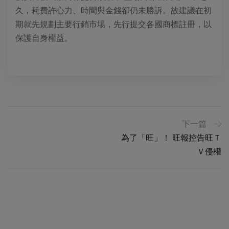
久，耗費許心力、時間與金錢卻仍未勝訴。故建議在初
期就先規劃主要行銷市場，先行提交各國商標註冊，以
保護自身權益。
下一篇
為了「旺」！ 旺報控告旺Ｔ
Ｖ侵權