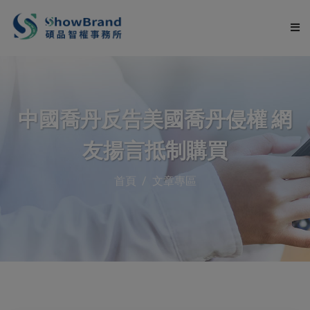
關於碩品
中國喬丹反告美國喬丹侵權 網
服務項目
友揚言抵制購買
申請流程
首頁
文章專區
服務流程
文章專區
常見問題