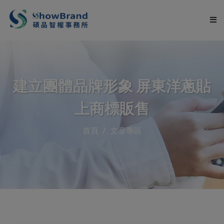
關於碩品
建立團體品牌形象 屏東洋蔥貼
服務項目
上商標販售
申請流程
首頁
文章專區
服務流程
文章專區
常見問題