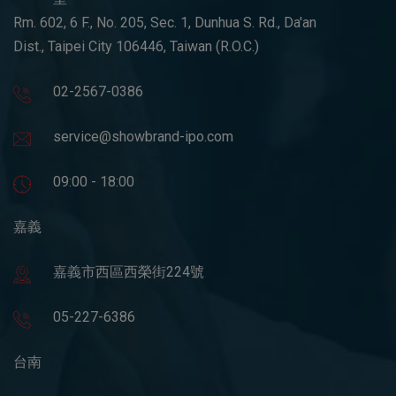
Rm. 602, 6 F., No. 205, Sec. 1, Dunhua S. Rd., Da'an
Dist., Taipei City 106446, Taiwan (R.O.C.)
02-2567-0386
service@showbrand-ipo.com
09:00 - 18:00
嘉義
嘉義市西區西榮街224號
05-227-6386
台南