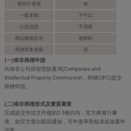
聲明不專用
無
一案多類
不可以
公證認證
不需要
商品服務品項
無限制
馬德里會員國
否
(一)南非商標申請
向南非公司與智慧財產局(Companies and
Intellectual Property Commission，簡稱CIPC)提交
商標申請。
(二)南非商標形式及實質審查
完成提交申請文件後的2-3個月內，官方將進行審
查。如官方發出駁回通知，可申復爭取核准或放棄申
請案。