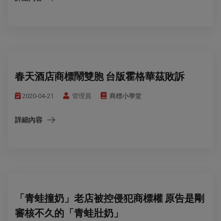
春天酒店商標鬧雙胞 台版霍格華茲敗訴
2020-04-21
管理員
商標小學堂
詳細內容
「青蛙撞奶」老店被控侵犯商標權 原告是剛
審核不久的「青蛙壯奶」